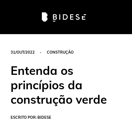
Av. Sete de Setembro, 6679, Batel | Curitiba - PR |
Telefone: 41 3024-0798
#movimentobidese
31/OUT/2022
-
CONSTRUÇÃO
Entenda os
princípios da
construção verde
ESCRITO POR: BIDESE