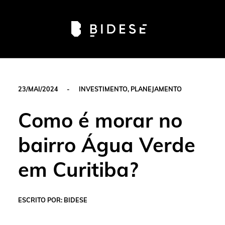
Av. Sete de Setembro, 6679, Batel | Curitiba - PR |
Telefone: 41 3024-0798
#movimentobidese
23/MAI/2024
-
INVESTIMENTO
,
PLANEJAMENTO
Como é morar no
bairro Água Verde
em Curitiba?
ESCRITO POR: BIDESE