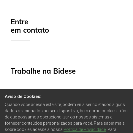
Entre
em contato
Trabalhe na Bidese
Aviso de Cookies:
Quando você acessa este site, podem vir a ser coletados alguns
dados relacionados ao seu dispositivo, bem como cookies, a fim
BIDESE CONSTRUTORA, INCORPORADORA E DESENVOLVIMENTOS
de que possamos operacionalizar os nossos sistemas e
IMOBILIARIOS LTDA © 2021. Todos os direitos reservados.
fornecer conteúdos personalizados para você. Para saber mais
sobre cookies acesse a nossa
Política de Privacidade
. Para
Política de Privacidade