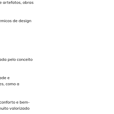
e artefatos, obras
êmicos de design
ada pelo conceito
ade e
res, como a
 conforto e bem-
muito valorizado