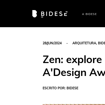
A BIDESE
Casa DRE
28/JUN/2024
-
ARQUITETURA
,
BID
Zen: explore
A'Design A
ESCRITO POR: BIDESE