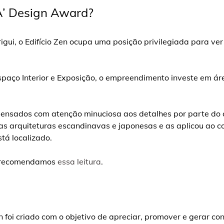
A’ Design Award?
gui, o Edifício Zen ocupa uma posição privilegiada para ver
paço Interior e Exposição, o empreendimento investe em áre
pensados com atenção minuciosa aos detalhes por parte do a
as arquiteturas escandinavas e japonesas e as aplicou ao cot
stá localizado.
, recomendamos
essa leitura
.
foi criado com o objetivo de apreciar, promover e gerar con