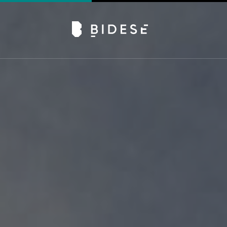
Av. Sete de Setembro, 6679, Batel | Curitiba - PR |
Telefone: 41 3024-0798
#movimentobidese