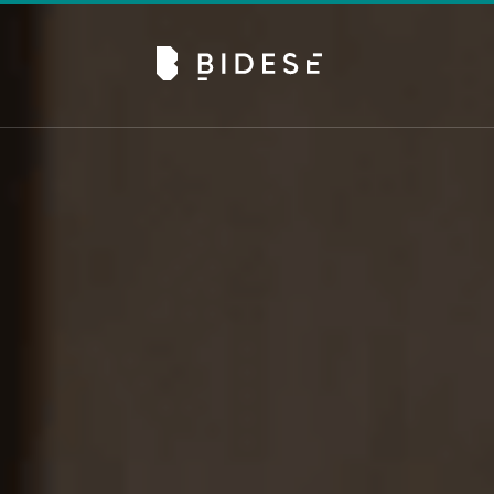
Av. Sete de Setembro, 6679, Batel | Curitiba - PR |
Telefone: 41 3024-0798
#movimentobidese