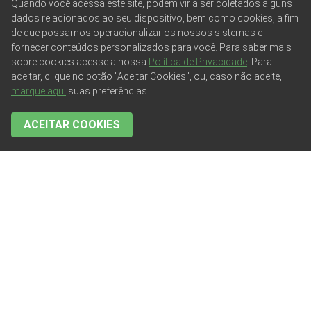
Quando você acessa este site, podem vir a ser coletados alguns
dados relacionados ao seu dispositivo, bem como cookies, a fim
de que possamos operacionalizar os nossos sistemas e
fornecer conteúdos personalizados para você. Para saber mais
sobre cookies acesse a nossa
Política de Privacidade
. Para
aceitar, clique no botão "Aceitar Cookies", ou, caso não aceite,
marque aqui
suas preferências
ACEITAR COOKIES
CATEGORIAS:
TODAS AS PUBLICAÇÕES