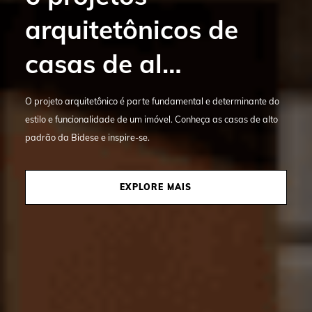
arquitetônicos de
massa: confira como
casas de al…
funcion…
O projeto arquitetônico é parte fundamental e determinante do
A obra cinza é a base do empreendimento e define qualidade,
estilo e funcionalidade de um imóvel. Conheça as casas de alto
durabilidade e desempenho desde as primeiras etapas da
padrão da Bidese e inspire-se.
construção.
EXPLORE MAIS
EXPLORE MAIS